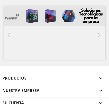
Anterior
Sigu


PRODUCTOS

NUESTRA EMPRESA

SU CUENTA
