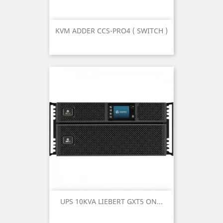
KVM ADDER CCS-PRO4 ( SWITCH )
UPS 10KVA LIEBERT GXT5 ON...